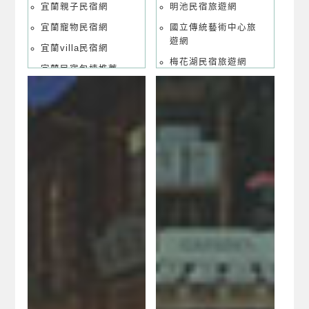
宜蘭親子民宿網
明池民宿旅遊網
宜蘭寵物民宿網
國立傳統藝術中心旅
遊網
宜蘭villa民宿網
梅花湖民宿旅遊網
宜蘭民宿包棟推薦
清水地熱旅遊網
宜蘭民宿國民旅遊卡
專區
棲蘭民宿旅遊網
宜蘭合法民宿業者聯
福山植物園旅遊網
合網
翠峰湖民宿旅遊網
礁溪溫泉民宿旅遊網
羅東夜市美食旅遊網
羅東運動公園旅遊網
蘭陽博物館民宿旅遊
網
武荖坑民宿旅遊網
長埤湖民宿旅遊網
望龍埤民宿旅遊網