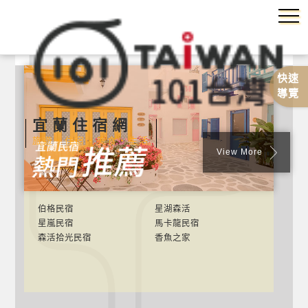
快速
導覽
宜蘭住宿網
旅遊‧住宿‧美食‧生活
View More
伯格民宿
星湖森活
星嵐民宿
馬卡龍民宿
森活拾光民宿
香魚之家